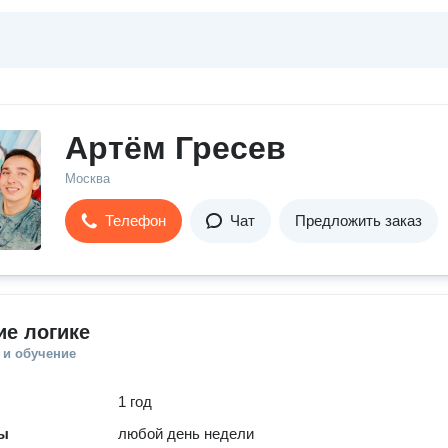
Артём Гресев
Москва
Телефон
Чат
Предложить заказ
е логике
 и обучение
1 год
ты
любой день недели