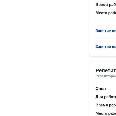
Время ра
Место раб
Занятие п
Занятие п
Репетит
Репетиторы
Опыт
Дни рабо
Время ра
Место раб