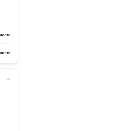
ности
ности