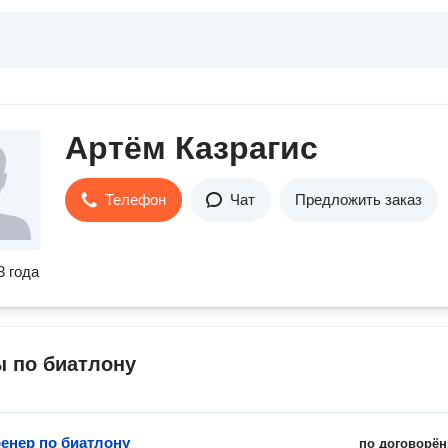
Артём Казрагис
Телефон
Чат
Предложить заказ
3 года
ы по биатлону
енер по биатлону
по договорён