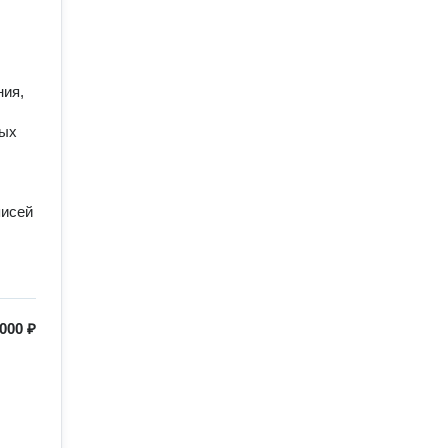
ния,
ных
писей
000 ₽