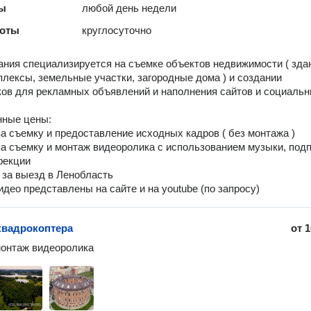
ты
любой день недели
боты
круглосуточно
ния специализируется на съемке объектов недвижимости ( зда
лексы, земельные участки, загородные дома ) и создании
ов для рекламных объявлений и наполнения сайтов и социаль
нные цены:
 за съемку и предоставление исходных кадров ( без монтажа )
 за съемку и монтаж видеоролика с использованием музыки, под
рекции
. за выезд в Ленобласть
део представлены на сайте и на youtube (по запросу)
квадрокоптера
от
1
онтаж видеоролика 