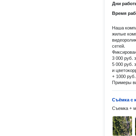
Дни рабо
Время ра
Наша компа
жилые комп
видеоролик
сетей.
Фиксирова
3 000 руб.
5 000 руб.
и цветокор
+ 1000 руб
Примеры ви
Съёмка с 
Съемка + м