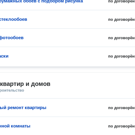
бумажных обоев с подбором рисунка
по договорён
стеклообоев
по договорён
фотообоев
по договорён
аски
по договорён
квартир и домов
троительство
ый ремонт квартиры
по договорён
нной комнаты
по договорён