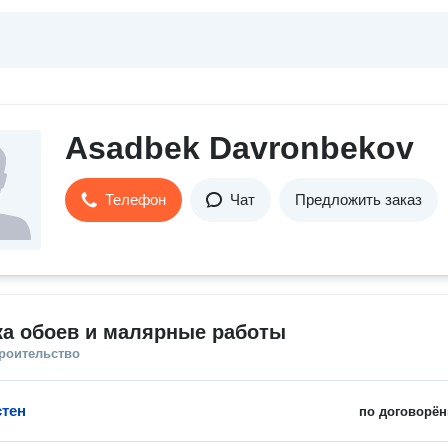
Asadbek Davronbekov
Телефон
Чат
Предложить заказ
ка обоев и малярные работы
троительство
стен
по договорён