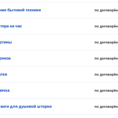
ие бытовой техники
по договорён
тера на час
по договорён
артины
по договорён
рниза
по договорён
олки
по договорён
рючка
по договорён
анги для душевой шторки
по договорён