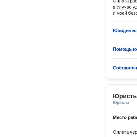
Оплата раб
в случае у
и моей без
Юридическ
Помощь юр
Составлен
Юристы
Юристы
Место раб
Оплата чер