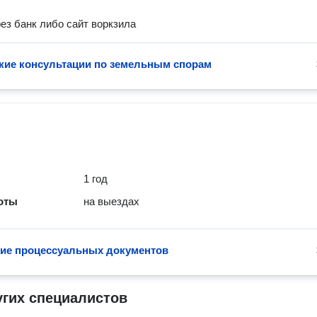
ез банк либо сайт воркзила
ие консультации по земельным спорам
1 год
оты
на выездах
ие процессуальных документов
угих специалистов