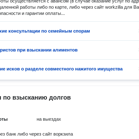
оты осуществляется с авансом (в случае оказание услуг по адр
даленной работы либо по карте, либо через сайт workzilla для В
опасности и гарантии оплаты...
ие консультации по семейным спорам
истов при взыскании алиментов
ие исков о разделе совместного нажитого имущества
 по взысканию долгов
оты
на выездах
ез банк либо через сайт воркзила