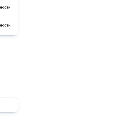
ности
ности