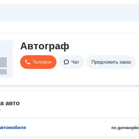
Автограф
Телефон
Чат
Предложить заказ
а авто
о
автомобиля
по договорён