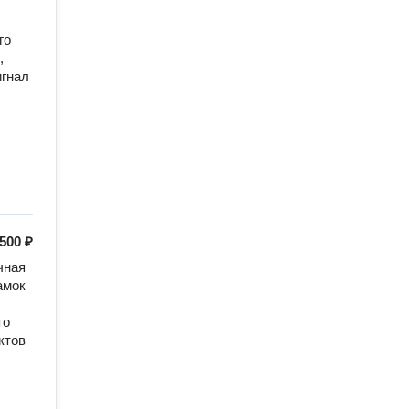
о 
 
гнал 
500 ₽
ная 
мок 
о 
тов 