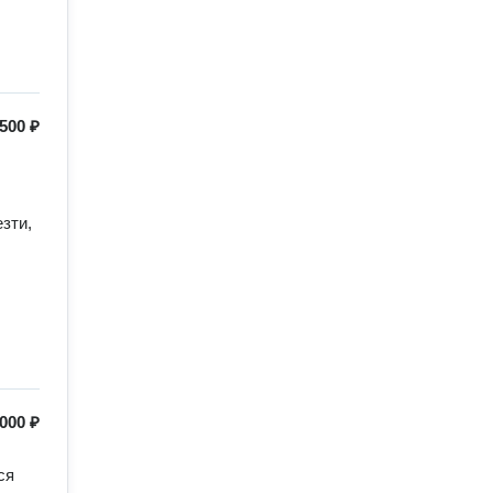
500 ₽
зти, 
000 ₽
я 