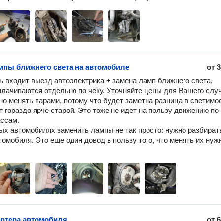
мпы ближнего света на автомобиле
от
3
ь входит выезд автоэлектрика + замена ламп ближнего света, 
плачиваются отдельно по чеку. Уточняйте цены для Вашего случа
о менять парами, потому что будет заметна разница в светимост
т гораздо ярче старой. Это тоже не идет на пользу движению по 
ссам.

ых автомобилях заменить лампы не так просто: нужно разбирать
томобиля. Это еще один довод в пользу того, что менять их нужн
артера автомобиля
от
6