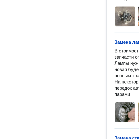
Замена ла
В стоимост
запчасти о
Лампы нужн
новая буде
ночным тра
На некотор
передок ав
парами
Замена ст