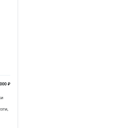
000 ₽
и 
зти, 