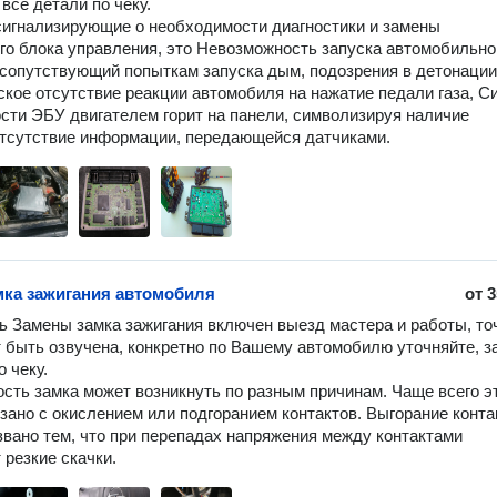
все детали по чеку.

сигнализирующие о необходимости диагностики и замены 
го блока управления, это Невозможность запуска автомобильног
 сопутствующий попыткам запуска дым, подозрения в детонации,
кое отсутствие реакции автомобиля на нажатие педали газа, Си
сти ЭБУ двигателем горит на панели, символизируя наличие 
тсутствие информации, передающейся датчиками.
мка зажигания автомобиля
от
3
ь Замены замка зажигания включен выезд мастера и работы, точ
 быть озвучена, конкретно по Вашему автомобилю уточняйте, за
 чеку.

сть замка может возникнуть по разным причинам. Чаще всего эт
зано с окислением или подгоранием контактов. Выгорание контак
вано тем, что при перепадах напряжения между контактами 
 резкие скачки.