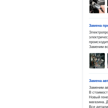
Замена пр
Электропро
электричес
происходит
Заменим вс
Замена ав
Заменим ав
В стоимост
Новый гене
магазина. 
Все детали