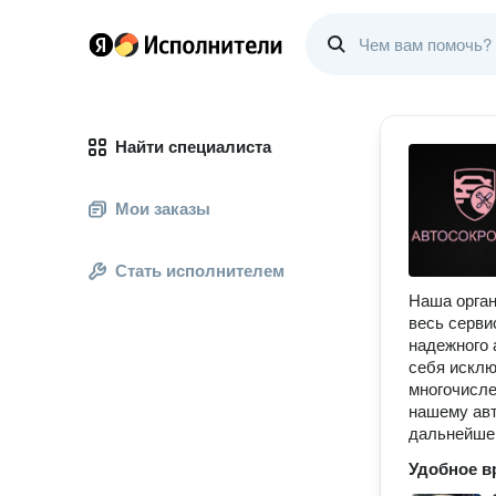
Найти специалиста
Мои заказы
Стать исполнителем
Наша орган
весь серви
надежного 
себя исклю
многочисле
нашему авт
дальнейшем
Удобное в