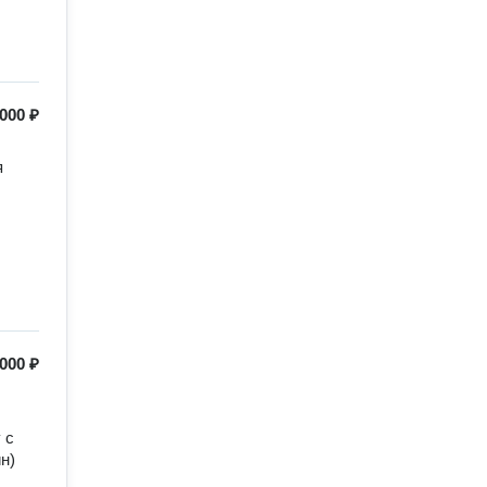
000 ₽
 
000 ₽
с 
) 