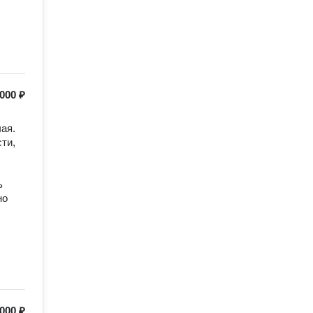
000 ₽
я.

и, 
 
о 
000 ₽