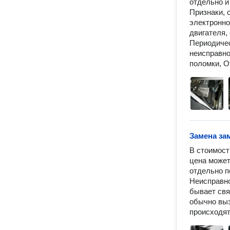
отдельно и 
Признаки, 
электронно
двигателя,
Периодичес
неисправно
поломки, О
Замена за
В стоимост
цена может
отдельно по
Неисправно
бывает свя
обычно выз
происходят