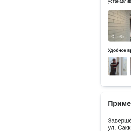
устанавлив
О себе
Удобное в
Приме
Завершё
ул. Сакк