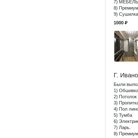
7) МЕБЕЛ
8) Премиум
9) Сушилка
1000 ₽
Г. Иван
Были выпо
1) Обшивка
2) Потолок
3) Пропитк
4) Пол лин
5) Тумба
6) Электри
7) Ларь.
8) Премиум