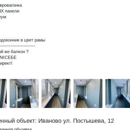
вровагонка
ВХ панели
еум
доконник в цвет рамы
-------------------------
ой же балкон ?
КАКСЕБЕ
ирект!
нный объект: Иваново ул. Постышева, 12
ванная обшивка