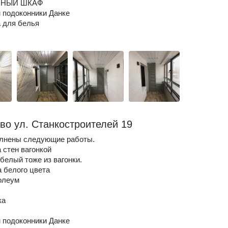
ЬНЫЙ ШКАФ
 подоконники Данке
 для белья
ово ул. Станкостроителей 19
лнены следующие работы.
 стен вагонкой
 белый тоже из вагонки.
а белого цвета
олеум
ка
 подоконники Данке