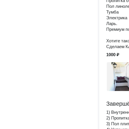
Пропитка б
Пол линол
Тумба
Электрика
Ларь.
Премиум п
⠀
Хотите так
Сделаем 
1000 ₽
Завершё
1) Внутрен
2) Пропитк
3) Пол пли