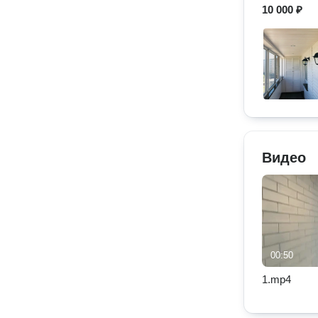
10 000 ₽
Видео
00:50
1.mp4