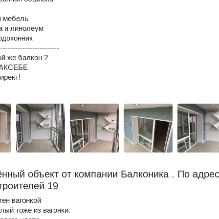
я мебель
а и линолеум
одоконник
-------------------------
ой же балкон ?
КАКСЕБЕ
ирект!
нный объект от компании Балконика . По адрес
троителей 19
ен вагонкой
лый тоже из вагонки.