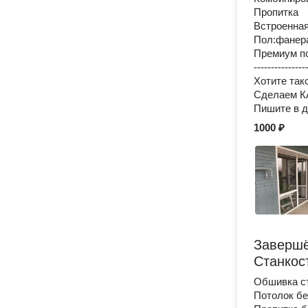
Пропитка
Встроенна
Пол:фанер
Премиум п
---------------
Хотите так
Сделаем 
Пишите в д
1000 ₽
Завершё
Станкос
Обшивка ст
Потолок бе