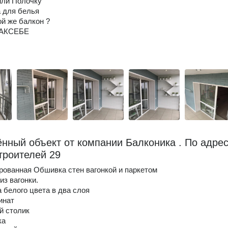
или Полочку
 для белья
ой же балкон ?
КАКСЕБЕ
нный объект от компании Балконика . По адрес
троителей 29
рованная Обшивка стен вагонкой и паркетом
из вагонки.
а белого цвета в два слоя
инат
й столик
ка