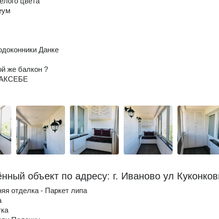
елого цвета
еум
одоконники Данке
ой же балкон ?
КАКСЕБЕ
нный объект по адресу: г. Иваново ул Куконко
няя отделка - Паркет липа
а
тка