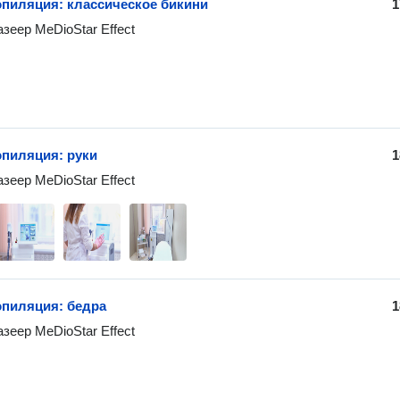
эпиляция: классическое бикини
1
зеер MeDioStar Effect
эпиляция: руки
1
зеер MeDioStar Effect
эпиляция: бедра
1
зеер MeDioStar Effect