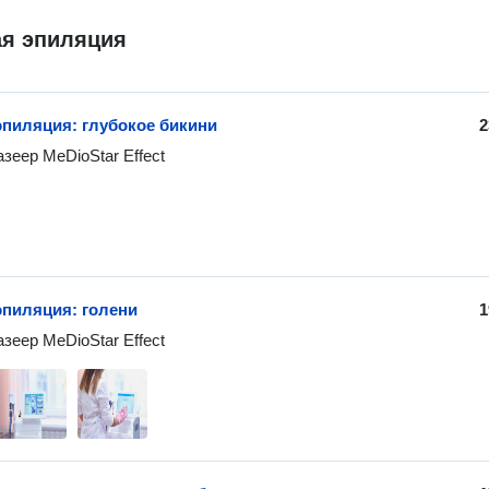
ая эпиляция
эпиляция: глубокое бикини
2
зеер MeDioStar Effect
эпиляция: голени
1
зеер MeDioStar Effect