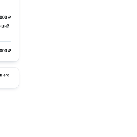
 000 ₽
ций 
000 ₽
в его