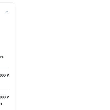
ния
000 ₽
 000 ₽
я 