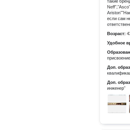
такие бренд
Neff","Asco"
Ariston""Ha
если сам н
ответствен
Возраст:
4
Удобное в
Образова
присвоение
Доп. обра
квалифика
Доп. обра
инженер"