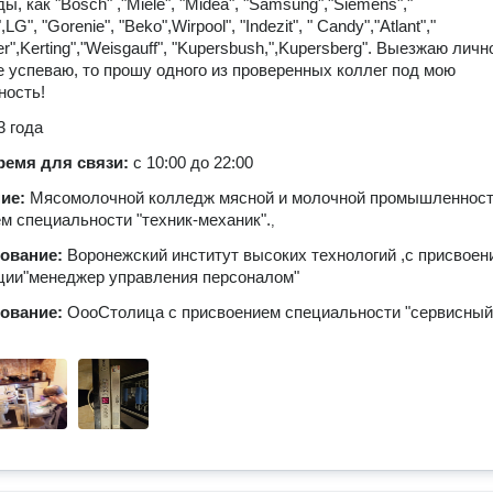
ы, как "Bosch" ,"Miele", "Midea", "Samsung","Siemens","
,LG", "Gorenie", "Beko",Wirpool", "Indezit", " Candy","Atlant","
er",Kerting","Weisgauff", "Kupersbush,",Kupersberg". Выезжаю личн
е успеваю, то прошу одного из проверенных коллег под мою
ность!
3 года
ремя для связи:
с 10:00 до 22:00
ние:
Мясомолочной колледж мясной и молочной промышленност
м специальности "техник-механик".
,
зование:
Воронежский институт высоких технологий ,с присвоен
ции"менеджер управления персоналом"
зование:
ОооСтолица с присвоением специальности "сервисный