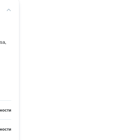
nsa,
ности
ности