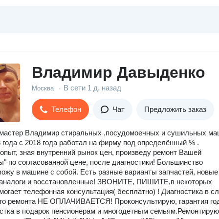
Bладимир Давыденко
В сети
1 д. назад
Москва
·
Телефон
Чат
Предложить заказ
 мастер Владимир стиральных ,посудомоечных и сушильных ма
 года с 2018 года работал на фирму под определённый % .
опыт, зная внутренний рынок цен, произведу ремонт Вашей
" по согласованной цене, после диагностики! Большинство
вожу в машине с собой. Есть разные варианты запчастей, новые
,аналоги и восстановленные! ЗВОНИТЕ, ПИШИТЕ,в некоторых
могает телефонная консультация( бесплатно) ! Диагностика в с
го ремонта НЕ ОПЛАЧИВАЕТСЯ! Проконсультирую, гарантия го
истка в подарок пенсионерам и многодетным семьям.Ремонтирую