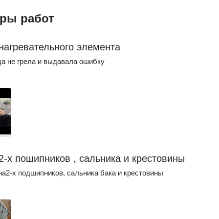
ры работ
нагревательного элемента
а не грела и выдавала ошибку
2-х пошипников , сальника и крестовины
а2-х подшипников, сальника бака и крестовины