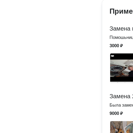
Приме
Замена 
Помошьниц
3000 ₽
Замена 
Была замен
9000 ₽