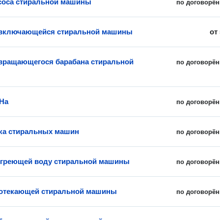
соса стиральной машины
по договорён
евключающейся стиральной машины
от
вращающегося барабана стиральной
по договорён
На
по договорён
ка стиральных машин
по договорён
 греющей воду стиральной машины
по договорён
ротекающей стиральной машины
по договорён