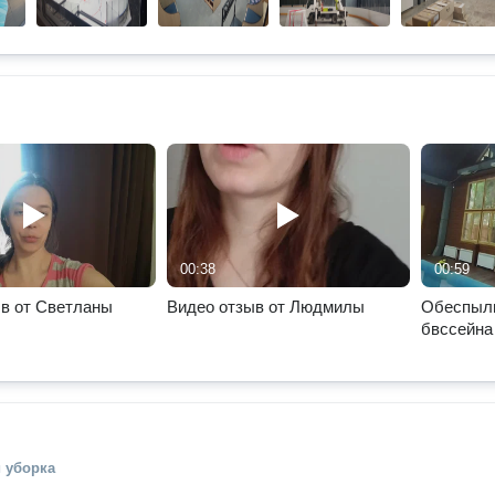
00:38
00:59
в от Светланы
Видео отзыв от Людмилы
Обеспыл
бвссейна
 уборка