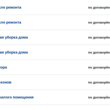
сле ремонта
по договорён
сле ремонта
по договорён
ая уборка дома
по договорён
ая уборка дома
по договорён
сора
по договорён
лконов
по договорён
жилого помещения
по договорён