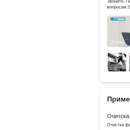
Звоните, П
вопросам 2
О себе
Приме
Очитска
Очистка фа