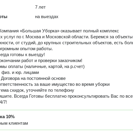
7 лет
оты
на выездах
Компания «Большая Уборка» оказывает полный комплекс
х услуг по г. Москва и Московской области. Беремся за объекты
ности, от студий, до крупных строительных объектов, есть бо
огромным опытом работы.
егда готовы к выезду!
окончании работ и проверки заказчиком!
ы оплаты (наличные, картой, на р.счет)
 физ. и юр. лицами
Договора на постоянной основе
тветственность за ваше имущество во время уборки
тема скидок, уточняйте по телефону
ишите. Всегда Готовы бесплатно проконсультировать Вас по вс
4/7!
дка
10%
ным клиентам