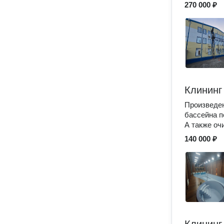
270 000 ₽
Клининг
Произведен
бассейна п
А также оч
140 000 ₽