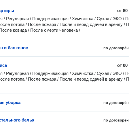
артиры
от
80
я / Регулярная / Поддерживающая / Химчистка / Сухая / ЭКO / П
После потопа / После пожара / После и перед сдачей в аренду / П
 После ковида / После смерти человека /
н и балконов
по договорён
иса
от
80
я / Регулярная / Поддерживающая / Химчистка / Сухая / ЭКO / П
После потопа / После пожара / После и перед сдачей в аренду / П
ая уборка
по договорён
стельного белья
по договорён