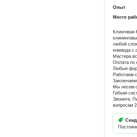
Опыт
Место раб
Клинговая 
клининговы
любой слож
команда с 
Мастера вс
Оплата по 
Любые форм
Работаем с
Заключаем 
Мы несем о
Гибкая сис
Звоните, П
вопросам 2
Ски
Постоян