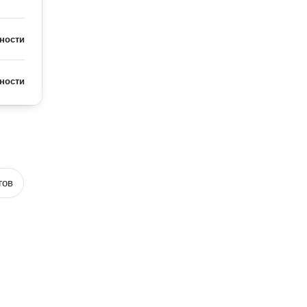
ности
ности
гов