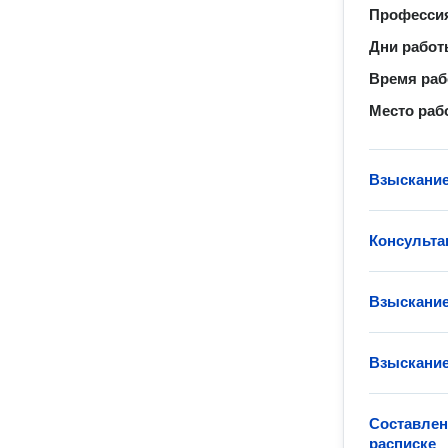
Професси
Дни рабо
Время ра
Место раб
Взыскание
Консульта
Взыскание
Взыскание
Составлен
расписке