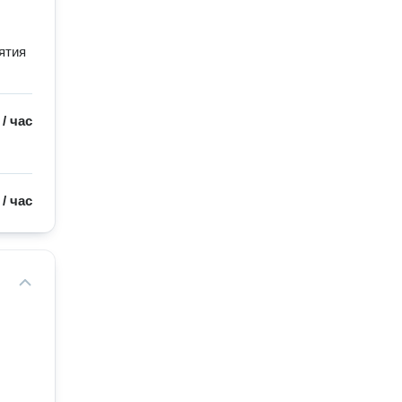
ятия
/
час
/
час