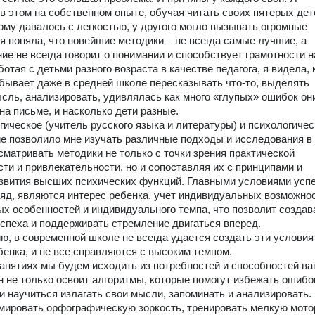
в этом на собственном опыте, обучая читать своих пятерых дете
ному давалось с легкостью, у другого могло вызывать огромные 
 я поняла, что новейшие методики – не всегда самые лучшие, а 
ние не всегда говорит о понимании и способствует грамотности на
отая с детьми разного возраста в качестве педагога, я видела, к
бывает даже в средней школе пересказывать что-то, выделять 
сль, анализировать, удивлялась как много «глупых» ошибок они
а письме, и насколько дети разные.  

гическое (учитель русского языка и литературы) и психологичес
е позволило мне изучать различные подходы и исследования в 
сматривать методики не только с точки зрения практической 
ти и привлекательности, но и сопоставляя их с принципами и 
звития высших психических функций. Главными условиями успех
ляд, являются интерес ребенка, учет индивидуальных возможнос
ых особенностей и индивидуального темпа, что позволит создава
спеха и поддерживать стремление двигаться вперед.

ю, в современной школе не всегда удается создать эти условия 
бенка, и не все справляются с высоким темпом.

анятиях мы будем исходить из потребностей и способностей ваш
н не только освоит алгоритмы, которые помогут избежать ошибок
 и научиться излагать свои мысли, запоминать и анализировать.
ировать орфографическую зоркость, тренировать мелкую мотори