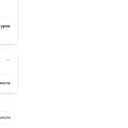
/
урок
ности
школе