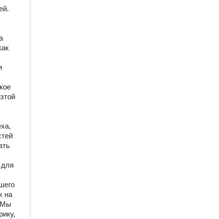
й. 
 
ак 
 
кое 
этой 
а, 
тей 
ть 
для 
его 
 на 
 Мы 
ку,  