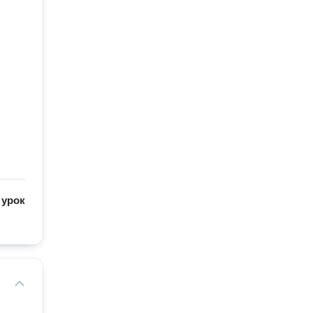
/
урок