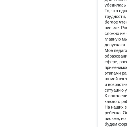
убедилась 
То, что од
трудности,
беглое чте
письме. Раб
сложно им 
главную мы
допускают н
Мое педаго
образовани
сфере, рас
применимос
этапами ра
на мой взг
и возрастн
ситуацию у
К сожалени
каждого ре
На наших з
ребенка. О
письме, но
будем форм