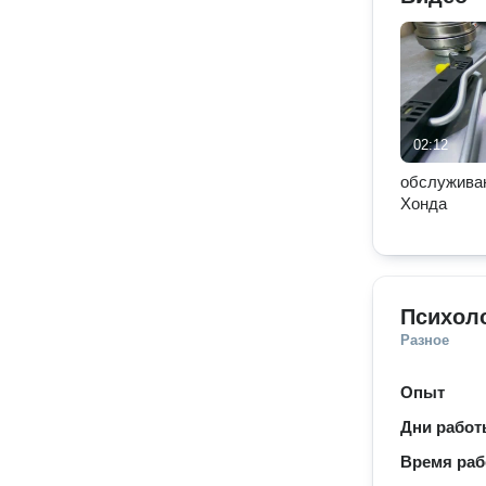
02:12
обслужива
Хонда
Психол
Разное
Опыт
Дни рабо
Время ра