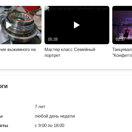
05:28
02:37
ние выжимного на
Мастер класс Семейный
Танцевал
портрет
"Конфетти
2024
оги
7 лет
ты
любой день недели
боты
с 9:00 по 18:00