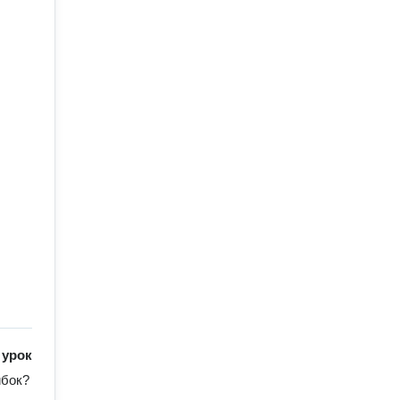
/
урок
бок? 