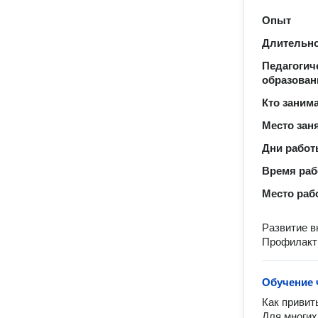
Опыт
Длительно
Педагогич
образован
Кто заним
Место зан
Дни рабо
Время ра
Место раб
Развитие в
Профилакти
Обучение 
Как привит
Для многих