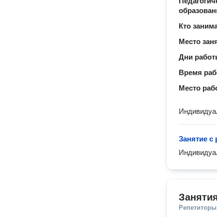
Педагогич
образован
Кто заним
Место зан
Дни рабо
Время ра
Место раб
Индивидуал
Занятие с
Индивидуа
Занятия
Репетиторы