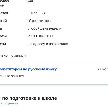
еское
Да
ие
ается
Школьник
ятий
У репетитора
ты
любой день недели
боты
с 9:00 по 18:00
оты
по адресу и на выездах
ьно, по записи.
 репетитором по русскому языку
600 ₽
льные занятия
 по подготовке к школе
 и обучение