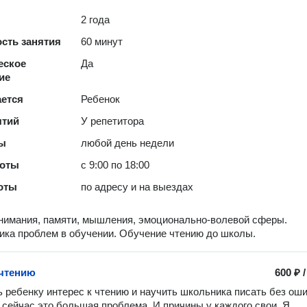
2 года
сть занятия
60 минут
еское
Да
ие
ается
Ребенок
ятий
У репетитора
ты
любой день недели
боты
с 9:00 по 18:00
оты
по адресу и на выездах
нимания, памяти, мышления, эмоционально-волевой сферы.
ка проблем в обучении. Обучение чтению до школы.
чтению
600 ₽
ь ребенку интерес к чтению и научить школьника писать без оши
 сейчас это большая проблема. И причины у каждого свои. Я 