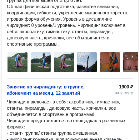
Группа для малышей от 3 до 6 лет.

Общая физическая подготовка, развитие внимания, 
координации, гибкости, укрепление мышечного корсета, 
игровая форма обучения. Уровень в дисциплине 
чирлидинг: 0 уровень/1 уровень. Чирлидинг включает в 
себя: акробатику, гимнастику, станты, пирамиды, 
дансовую часть, кричалки, все объединяется в 
спортивные программы.
Занятие по чирлидингу: в группе,
1900 ₽
абонемент на месяц, 12 занятий
за услугу
Чирлидинг включает в себя: акробатику, гимнастику, 
станты, пирамиды, дансовую часть, кричалки, все 
объединяется в спортивные программы!

Чирлидинг представляется на площадках в различных 
формах:

- стант- группа/ станты группа смешанная,

- чирлидинг команды/ чирлидинг-смешанная команды,
