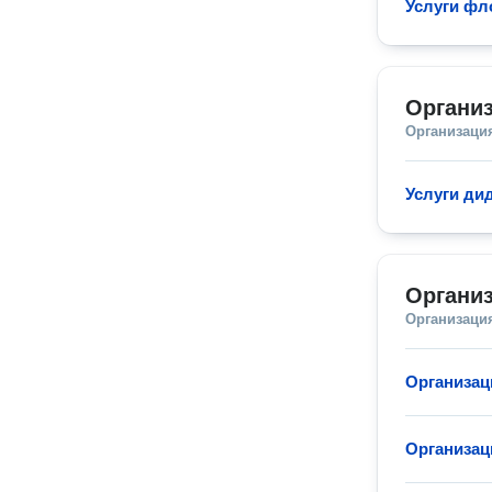
Услуги фл
Организ
Организаци
Услуги ди
Органи
Организаци
Организац
Организац