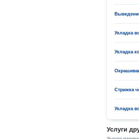
Выведение
Укладка в
Укладка к
Окрашиван
Стрижка ч
Укладка в
Услуги др
Услуги парик