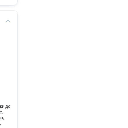
ки до
е,
н,
,