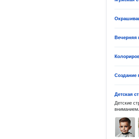
Окрашиван
Вечерняя 
Колориров
Создание 
Детская с
Детские ст
вниманием.