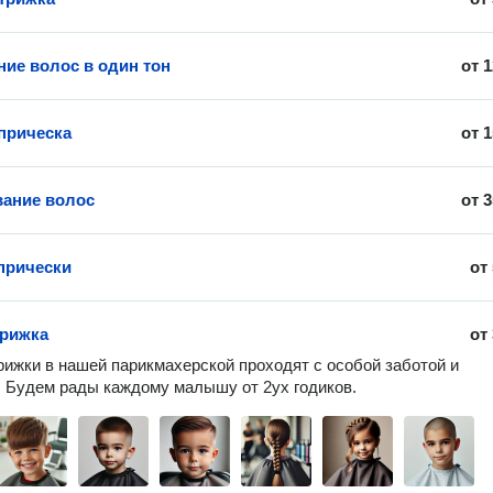
ие волос в один тон
от
1
прическа
от
1
ание волос
от
3
прически
от
трижка
от
рижки в нашей парикмахерской проходят с особой заботой и 
 Будем рады каждому малышу от 2ух годиков. 