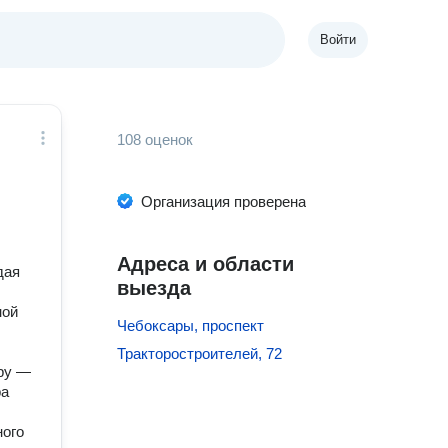
Войти
108 оценок
Организация проверена
Адреса и области
дая
выезда
ной
Чебоксары, проспект
Тракторостроителей, 72
уру —
ра
ного