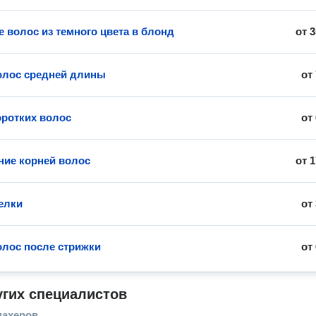
 волос из темного цвета в блонд
от
3
олос средней длины
от
оротких волос
от
ие корней волос
от
1
елки
от
олос после стрижки
от
угих специалистов
махеров