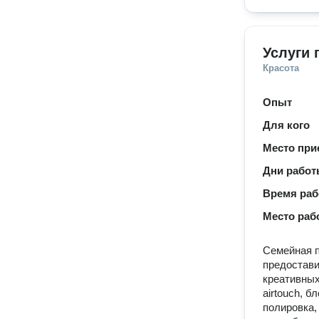
Услуги 
Красота
Опыт
Для кого
Место при
Дни рабо
Время ра
Место раб
Семейная п
предостави
креативны
airtouch, 
полировка,