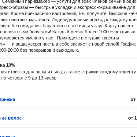
 Семейный парикмахер — услуги для всех членов семьи в одн
пресс-образы — быстрые укладки и экспресс-окрашивание для
дей. Кроме прекрасного настроения, ВЫ получите: Высокое кач
аших опытных мастеров. Индивидуальный подход к каждому кли
пись без ожидания. Гарантию на все виды услуг. Карту нашего
невероятными бонусами! Каждый месяц более 1000 счастливых
уживаются именно у нас . Приходите в студию красоты
t» — и ваша уверенность в себе засияет с новой силой! График
9:00-20:00 без перерывов и выходных.
дка
10%
ая стрижка для папы и сына, а также стрижки каждому клиенту
 по четверг с 9 до 13 часов
трижка
от
ние волос
от
1
трижка
от