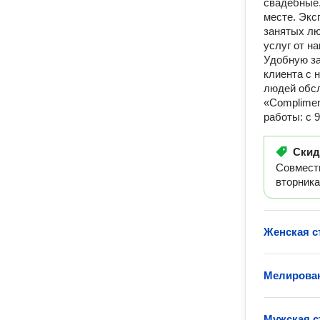
свадебные.
месте. Экс
занятых лю
услуг от н
Удобную за
клиента с 
людей обсл
«Complimen
работы: c 
Ски
Совместн
вторника
Женская с
Мелирова
Мужская с