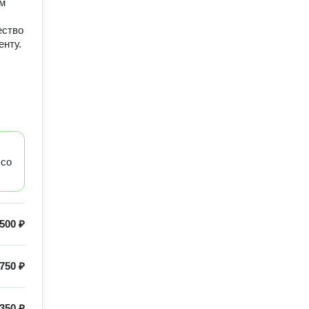
ом
ество
енту.
 со
500 ₽
750 ₽
350 ₽