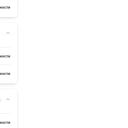
ности
ности
ности
м
ности