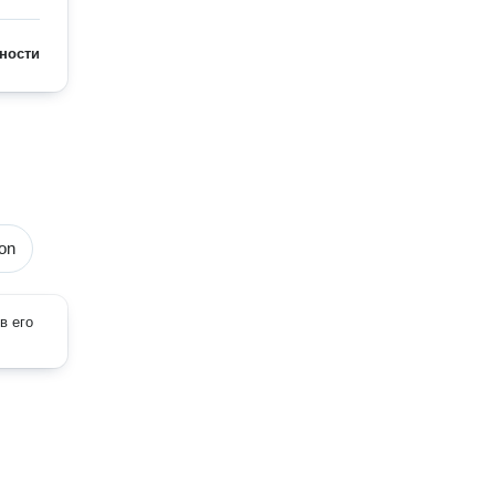
ности
on
в его