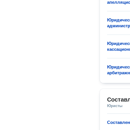
апелляцио
Юридическ
админист
Юридическ
кассацион
Юридическ
арбитражн
Состав
Юристы
Составлен