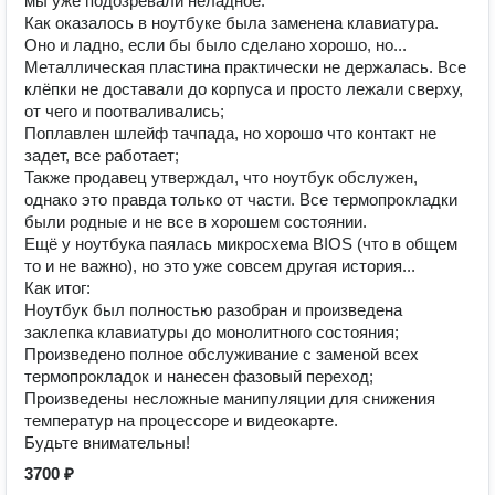
мы уже подозревали неладное.
Как оказалось в ноутбуке была заменена клавиатура.
Оно и ладно, если бы было сделано хорошо, но...
Металлическая пластина практически не держалась. Все
клёпки не доставали до корпуса и просто лежали сверху,
от чего и поотваливались;
Поплавлен шлейф тачпада, но хорошо что контакт не
задет, все работает;
Также продавец утверждал, что ноутбук обслужен,
однако это правда только от части. Все термопрокладки
были родные и не все в хорошем состоянии.
Ещё у ноутбука паялась микросхема BIOS (что в общем
то и не важно), но это уже совсем другая история...
Как итог:
Ноутбук был полностью разобран и произведена
заклепка клавиатуры до монолитного состояния;
Произведено полное обслуживание с заменой всех
термопрокладок и нанесен фазовый переход;
Произведены несложные манипуляции для снижения
температур на процессоре и видеокарте.
Будьте внимательны!
3700 ₽