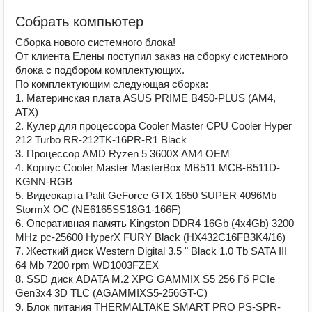
Собрать компьютер
Сборка нового системного блока!
От клиента Елены поступил заказ на сборку системного
блока с подбором комплектующих.
По комплектующим следующая сборка:
1. Материнская плата ASUS PRIME B450-PLUS (AM4,
ATX)
2. Кулер для процессора Cooler Master CPU Cooler Hyper
212 Turbo RR-212TK-16PR-R1 Black
3. Процессор AMD Ryzen 5 3600X AM4 OEM
4. Корпус Cooler Master MasterBox MB511 MCB-B511D-
KGNN-RGB
5. Видеокарта Palit GeForce GTX 1650 SUPER 4096Mb
StormX OC (NE6165SS18G1-166F)
6. Оперативная память Kingston DDR4 16Gb (4x4Gb) 3200
MHz pc-25600 HyperX FURY Black (HX432C16FB3K4/16)
7. Жесткий диск Western Digital 3.5 " Black 1.0 Tb SATA III
64 Mb 7200 rpm WD1003FZEX
8. SSD диск ADATA M.2 XPG GAMMIX S5 256 Гб PCIe
Gen3x4 3D TLC (AGAMMIXS5-256GT-C)
9. Блок питания THERMALTAKE SMART PRO PS-SPR-