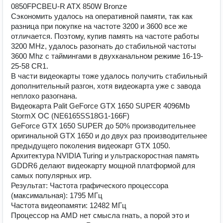
0850FPCBEU-R ATX 850W Bronze
Сэкономить удалось на оперативной памяти, так как
разница при покупке на частоте 3200 и 3600 все же
отличается. Поэтому, купив память на частоте работы
3200 MHz, удалось разогнать до стабильной частоты
3600 Mhz с таймингами в двухканальном режиме 16-19-
25-58 CR1.
В части видеокарты тоже удалось получить стабильный
дополнительный разгон, хотя видеокарта уже с завода
неплохо разогнана.
Видеокарта Palit GeForce GTX 1650 SUPER 4096Mb
StormX OC (NE6165SS18G1-166F)
GeForce GTX 1650 SUPER до 50% производительнее
оригинальной GTX 1650 и до двух раз производительнее
предыдущего поколения видеокарт GTX 1050.
Архитектура NVIDIA Turing и ультраскоростная память
GDDR6 делают видеокарту мощной платформой для
самых популярных игр.
Результат: Частота графического процессора
(максимальная): 1795 МГц
Частота видеопамяти: 12482 МГц
Процессор на AMD нет смысла гнать, а порой это и