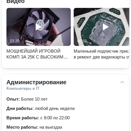
Видео
13:20
00:59
МОЩНЕЙШИЙ ИГРОВОЙ
Маленький подписчик прис
КОМП ЗА 25К С ВЫСОКИМ
в ремонт две видеокарты от
FPS В ИГРАХ ДЛЯ 2025 ГОДА
AMD а получил одну от NVI
СБОРКА ПК ЗА 25000 РУБЛЕЙ
Администрирование
Компьютеры и IT
Опыт:
Более 10 лет
Дни работы:
любой день недели
Время работы:
с 8:00 по 22:00
Место работы:
на выездах