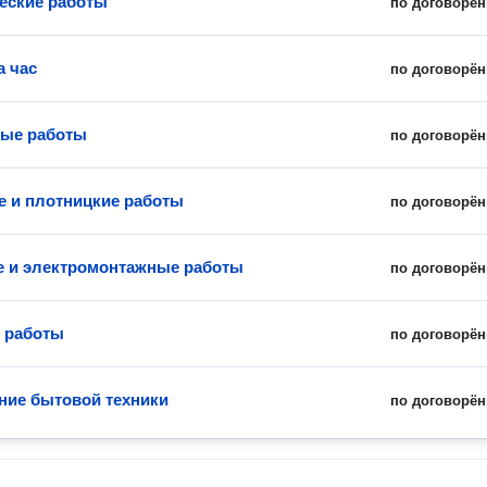
еские работы
по договорён
а час
по договорён
ные работы
по договорён
 и плотницкие работы
по договорён
 и электромонтажные работы
по договорён
 работы
по договорён
ие бытовой техники
по договорён