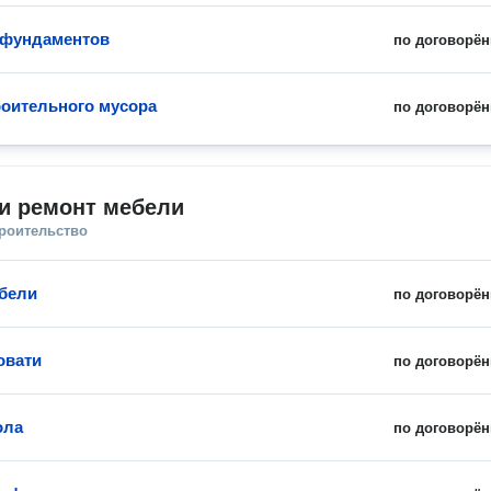
 фундаментов
по договорён
роительного мусора
по договорён
и ремонт мебели
троительство
бели
по договорён
овати
по договорён
ола
по договорён