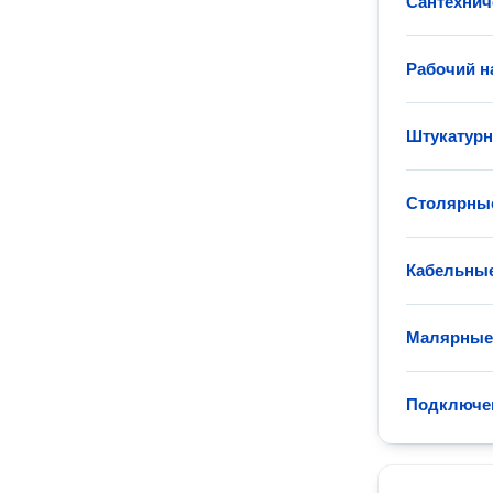
Сантехнич
Рабочий н
Штукатур
Столярные
Кабельные
Малярные
Подключен