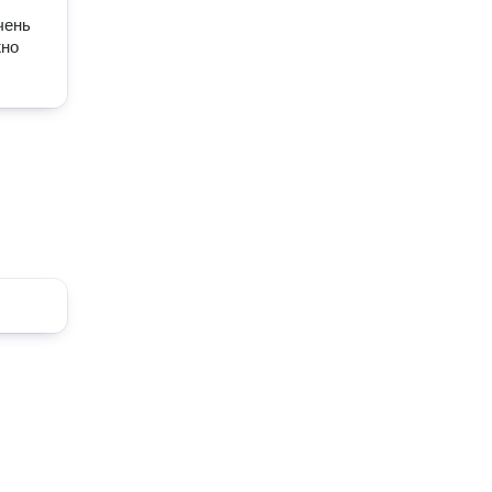
ень 
но 