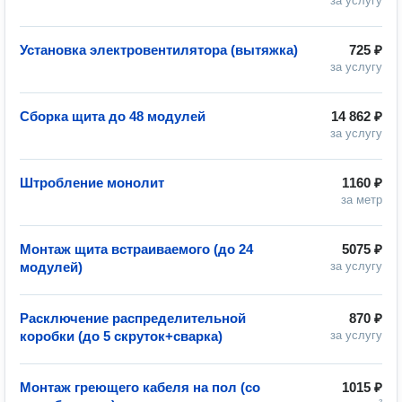
за услугу
Установка электровентилятора (вытяжка)
725 ₽
за услугу
Сборка щита до 48 модулей
14 862 ₽
за услугу
Штробление монолит
1160 ₽
за метр
Монтаж щита встраиваемого (до 24
5075 ₽
модулей)
за услугу
Расключение распределительной
870 ₽
коробки (до 5 скруток+сварка)
за услугу
Монтаж греющего кабеля на пол (со
1015 ₽