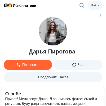
Войти
Дарья Пирогова
Позвонить
Чат
Предложить заказ
О себе
Привет! Меня зовут Даша. Я занимаюсь фотосъёмкой и
ретушью. Буду рада запечатлеть ваши эмоции и