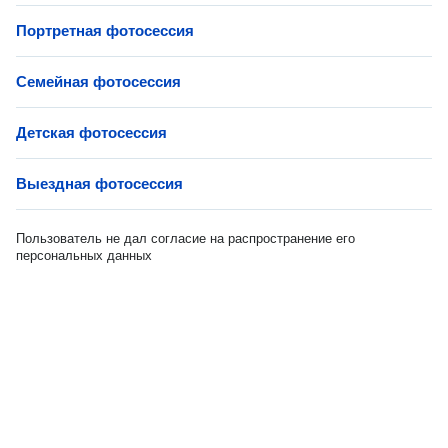
Портретная фотосессия
Семейная фотосессия
Детская фотосессия
Выездная фотосессия
Пользователь не дал согласие на распространение его
персональных данных