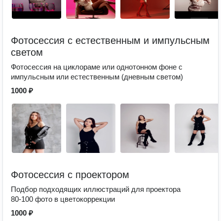
Фотосессия с естественным и импульсным
светом
Фотосессия на циклораме или однотонном фоне с
импульсным или естественным (дневным светом)
1000 ₽
Фотосессия с проектором
Подбор подходящих иллюстраций для проектора
80-100 фото в цветокоррекции
1000 ₽