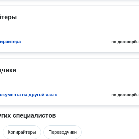
йтеры
пирайтера
по договорён
дчики
окумента на другой язык
по договорён
угих специалистов
Копирайтеры
Переводчики