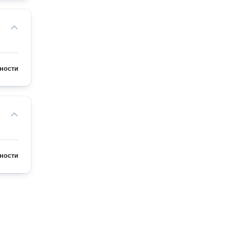
ности
ности