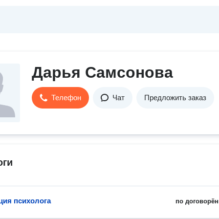
Дарья Самсонова
Телефон
Чат
Предложить заказ
оги
ция психолога
по договорён