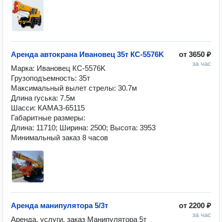
Аренда автокрана Ивановец 35т КС-5576K
от
3650 ₽
за час
Марка: Ивановец КС-5576K

Грузоподъемность: 35т

Максимальный вылет стрелы: 30.7м

Длина гуська: 7.5м

Шасси: КАМАЗ-65115

Габаритные размеры:

Длина: 11710; Ширина: 2500; Высота: 3953

Минимальный заказ 8 часов
Аренда манипулятора 5/3т
от
2200 ₽
за час
Аренда, услуги, заказ Манипулятора 5т 