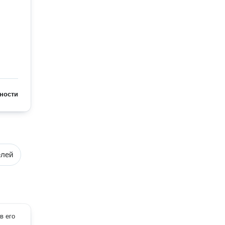
ности
елей
в его