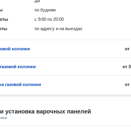
Да
ты
по будням
боты
с 9:00 по 20:00
оты
по адресу и на выездах
зовой колонки
от
 газовой колонки
от
3
ка газовой колонки
от
и установка варочных панелей
ники