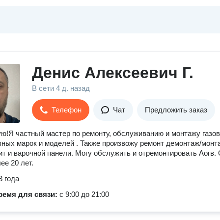
Денис Алексеевич Г.
В сети
4 д. назад
Телефон
Чат
Предложить заказ
ю!Я частный мастер по ремонту, обслуживанию и монтажу газо
зных марок и моделей . Также произвожу ремонт демонтаж/монт
ит и варочной панели. Могу обслужить и отремонтировать Аогв.
ее 20 лет.
3 года
ремя для связи:
с 9:00 до 21:00