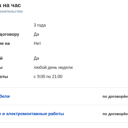
 на час
троительство
3 года
 договору
Да
е на
Нет
ей
Да
ты
любой день недели
боты
с 9:00 по 21:00
бели
по договорён
 и электромонтажные работы
по договорён