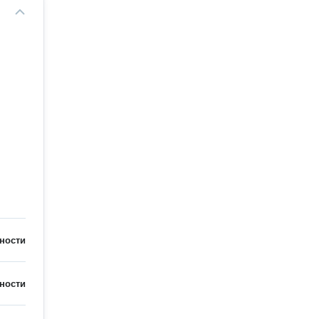
ности
ности