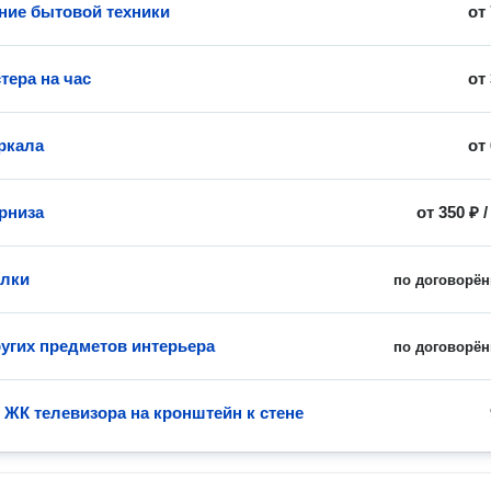
ие бытовой техники
от
тера на час
от
ркала
от
рниза
от
350 ₽
олки
по договорён
угих предметов интерьера
по договорён
 ЖК телевизора на кронштейн к стене