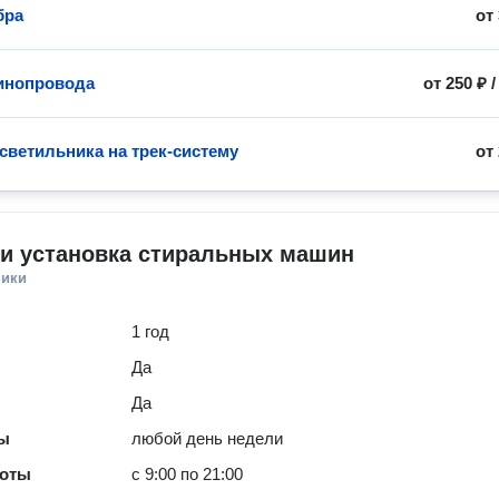
бра
от
инопровода
от
250 ₽
 светильника на трек-систему
от
 и установка стиральных машин
ники
1 год
Да
Да
ты
любой день недели
боты
с 9:00 по 21:00