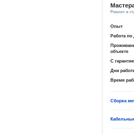
Мастера
Ремонт и с
Опыт
Работа по
Проживани
объекте
С гаранти
Дни рабо
Время ра
Сборка ме
Кабельные