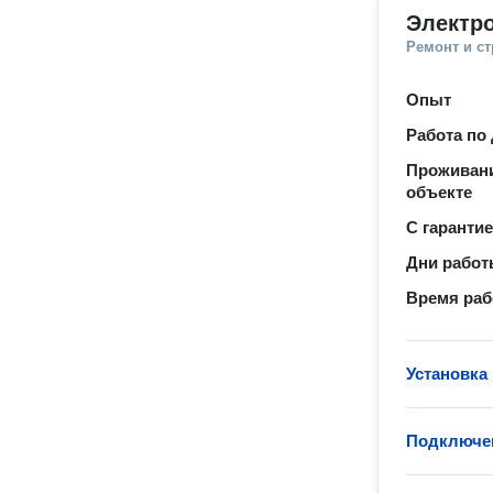
Электр
Ремонт и с
Опыт
Работа по
Проживани
объекте
С гаранти
Дни рабо
Время ра
Установка
Подключен