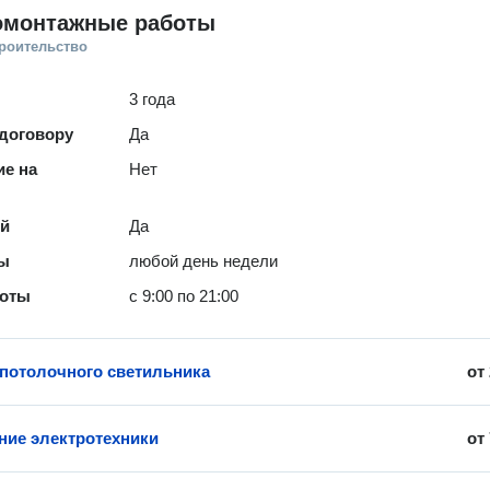
омонтажные работы
троительство
3 года
 договору
Да
е на
Нет
ей
Да
ты
любой день недели
боты
с 9:00 по 21:00
 потолочного светильника
от
ие электротехники
от