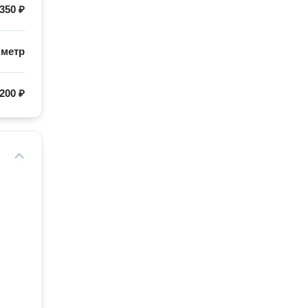
350 ₽
/
метр
200 ₽