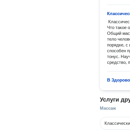
Классичес
 Классический массаж(общий)

Что такое 
Общий масс
тело чело
порядке, с
способен п
тонус. Нау
средство, 
В Здорово
Услуги др
Массаж
Классическ