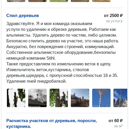
Спил деревьев
от
2500 ₽
за услугу
Здравствуйте. Я и моя команда оказываем 
услуги по удалению и обрезке деревьев. Работаем как 
альпинисты. Удалить дерево по частям, либо целиком. 
Безопасно спилить дерево на участке, это наша работа. 
Аккуратно, без повреждения строений, коммуникаций. 
Собственное альпинистское оборудование,бензопилы 
немецкой компании Stihl. 

Также предоставляем по измельчению веток в щепу. 
Измельчитель веток,кустарника, стволов 
деревьев,шредера, с пропускной способностью 18 и 35. 

Удаление пней пнедробилкой.
Расчистка участков от деревьев, поросли,
от
60 ₽
кустарника.
за м²