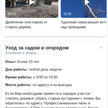
00:23
01:02
Дробление пня( корня) от
Удаление нависаюших вето
старого дерева.
над проводами
Уход за садом и огородом
Хозяйство и уборка
Опыт:
Более 10 лет
Дни работы:
любой день недели
Время работы:
с 9:00 по 19:00
Место работы:
по адресу и на выездах
Если Вам необходимо привести в порядок участок -
спилить деревья, убрать старые кустарники с пнями, Вы
обратились по адресу. Профессиональные пилы и
бензотримеры STIHL в наших руках творят чудо. Косим