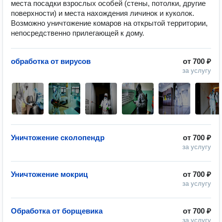
места посадки взрослых особей (стены, потолки, другие 
поверхности) и места нахождения личинок и куколок. 
Возможно уничтожение комаров на открытой территории, 
непосредственно прилегающей к дому.
обработка от вирусов
от
700 ₽
за услугу
Уничтожение сколопендр
от
700 ₽
за услугу
Уничтожение мокриц
от
700 ₽
за услугу
Обработка от борщевика
от
700 ₽
за услугу