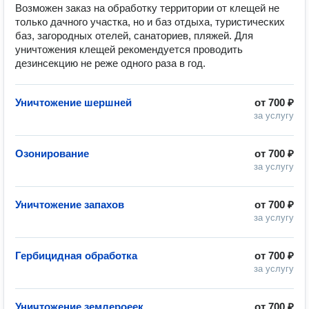
Возможен заказ на обработку территории от клещей не 
только дачного участка, но и баз отдыха, туристических 
баз, загородных отелей, санаториев, пляжей. Для 
уничтожения клещей рекомендуется проводить 
дезинсекцию не реже одного раза в год.
Уничтожение шершней
от
700 ₽
за услугу
Озонирование
от
700 ₽
за услугу
Уничтожение запахов
от
700 ₽
за услугу
Гербицидная обработка
от
700 ₽
за услугу
Уничтожение землероеек
от
700 ₽