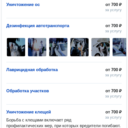
Уничтожение ос
от
700 ₽
за услугу
Дезинфекция автотранспорта
от
700 ₽
за услугу
Лаврицидная обработка
от
700 ₽
за услугу
Обработка участков
от
700 ₽
за услугу
Уничтожение клещей
от
700 ₽
за услугу
Борьба с клещами включает ряд 
профилактических мер, при которых вредители погибают. 