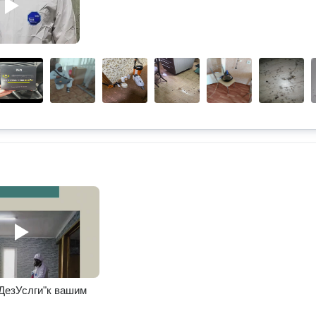
ДезУслги"к вашим