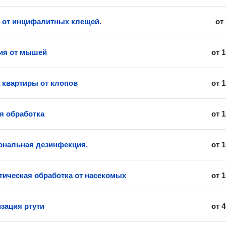
 от инцифалитных клещей.
от
ия от мышей
от
1
 квартиры от клопов
от
1
я обработка
от
1
нальная дезинфекция.
от
1
ическая обработка от насекомых
от
1
зация ртути
от
4