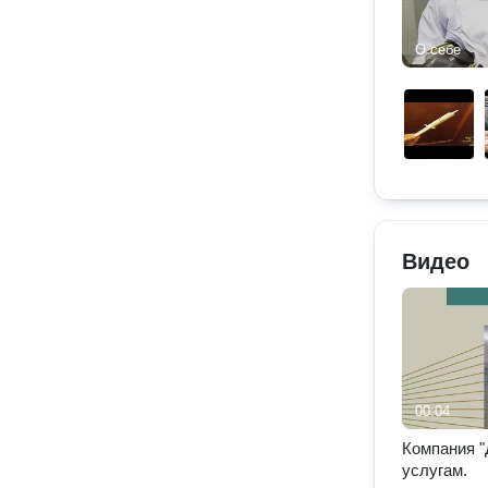
О себе
Видео
00:04
Компания "
услугам.