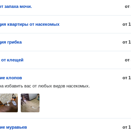
т запаха мочи.
от
ия квартиры от насекомых
от
1
ия грибка
от
1
 от клещей
от
ие клопов
от
1
а избавить вас от любых видов насекомых.
ие муравьев
от
1