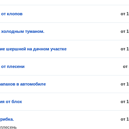
 от клопов
от
1
 холодным туманом.
от
1
ие шершней на дачном участке
от
1
 от плесени
от
запахов в автомобиле
от
1
ия от блох
от
1
грибка.
от
1
плесень
