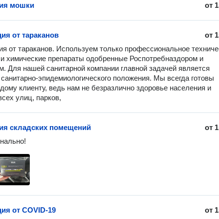
ия мошки
от
1
ия от тараканов
от
1
я от тараканов. Используем только профессиональное техничес
и химические препараты одобренные Роспотребназдором и 
. Для нашей санитарной компании главной задачей является 
санитарно-эпидемиологического положения. Мы всегда готовы 
дому клиенту, ведь нам не безразлично здоровье населения и 
всех улиц, парков,
ия складских помещений
от
1
нально!
ия от COVID-19
от
1