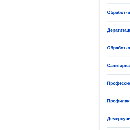
Обработка
Дератизaц
Обработка
Санитарна
Профессио
Профилакт
Демеркури