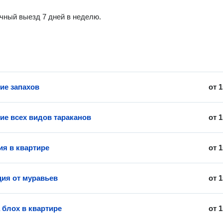
чный выезд 7 дней в неделю.
ие запахов
от
1
ие всех видов тараканов
от
1
ия в квартире
от
1
ия от муравьев
от
1
 блох в квартире
от
1