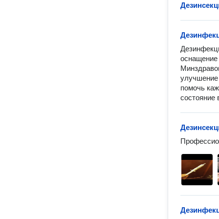
Дезинсекц
Дезинфекц
Дезинфекци
оснащение 
Минздравом
улучшение 
помочь каж
состояние 
Дезинсекц
Профессио
Дезинфекц