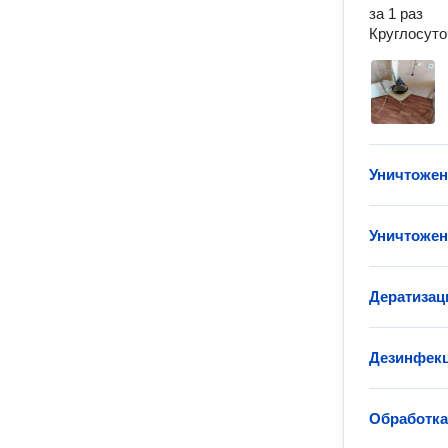
за 1 раз

Круглосуто
Уничтожен
Уничтожен
Дератизaц
Дезинфекц
Обработка