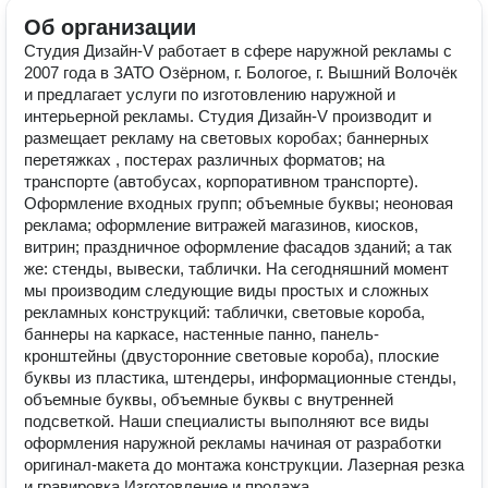
Об организации
Студия Дизайн-V работает в сфере наружной рекламы с
2007 года в ЗАТО Озёрном, г. Бологое, г. Вышний Волочёк
и предлагает услуги по изготовлению наружной и
интерьерной рекламы. Студия Дизайн-V производит и
размещает рекламу на световых коробах; баннерных
перетяжках , постерах различных форматов; на
транспорте (автобусах, корпоративном транспорте).
Оформление входных групп; объемные буквы; неоновая
реклама; оформление витражей магазинов, киосков,
витрин; праздничное оформление фасадов зданий; а так
же: стенды, вывески, таблички. На сегодняшний момент
мы производим следующие виды простых и сложных
рекламных конструкций: таблички, световые короба,
баннеры на каркасе, настенные панно, панель-
кронштейны (двусторонние световые короба), плоские
буквы из пластика, штендеры, информационные стенды,
объемные буквы, объемные буквы с внутренней
подсветкой. Наши специалисты выполняют все виды
оформления наружной рекламы начиная от разработки
оригинал-макета до монтажа конструкции. Лазерная резка
и гравировка Изготовление и продажа