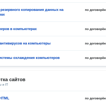
 резервного копирования данных на
по договорён
рах
леров в компьютерах
по договорён
 антивирусов на компьютеры
по договорён
истемы охлаждения компьютеров
по договорён
тка сайтов
 и IT
 HTML
по договорён