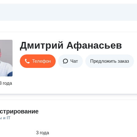
Дмитрий Афанасьев
Телефон
Чат
Предложить заказ
3 года
стрирование
 и IT
3 года