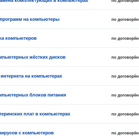
замена комплектующих в компьютерах
по договорён
 программ на компьютеры
по договорён
ка компьютеров
по договорён
мпьютерных жёстких дисков
по договорён
 интернета на компьютерах
по договорён
мпьютерных блоков питания
по договорён
теринских плат в компьютерах
по договорён
вирусов с компьютеров
по договорён