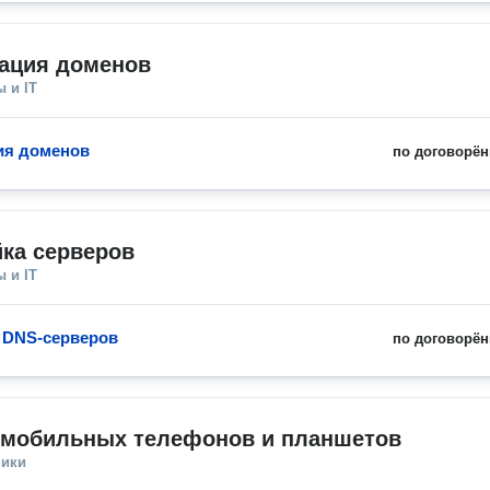
рация доменов
 и IT
ия доменов
по договорён
ка серверов
 и IT
 DNS-серверов
по договорён
 мобильных телефонов и планшетов
ники