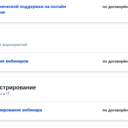
хнической поддержки на онлайн
по договорён
тие
я мероприятий
ия вебинаров
по договорён
стрирование
 и IT
ирование вебинара
по договорён