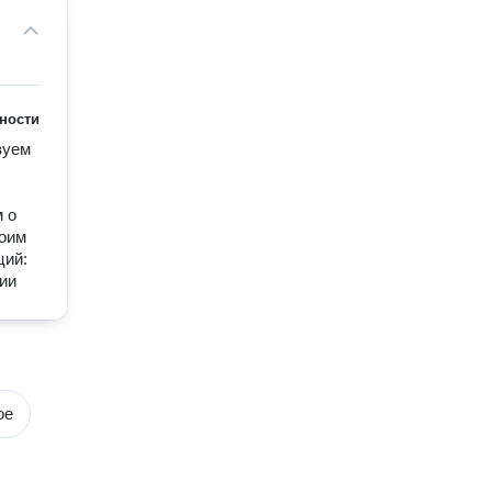
ности
уем 
 о 
оим 
ий: 
ии 
ое