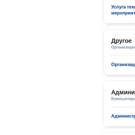
Услуга те
мероприя
Другое
Организаци
Организац
Админи
Компьютеры
Администр