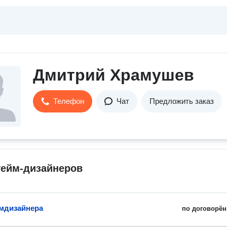
Дмитрий Храмушев
Телефон
Чат
Предложить заказ
гейм-дизайнеров
ймдизайнера
по договорён