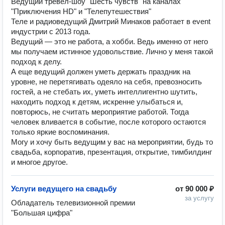
Ведущий тревел-шоу "Шесть чувств" на каналах
"Приключения HD" и "Телепутешествия"
Теле и радиоведущий Дмитрий Минаков работает в event
индустрии с 2013 года.
Ведущий — это не работа, а хобби. Ведь именно от него
мы получаем истинное удовольствие. Лично у меня такой
подход к делу.
А еще ведущий должен уметь держать праздник на
уровне, не перетягивать одеяло на себя, превозносить
гостей, а не стебать их, уметь интеллигентно шутить,
находить подход к детям, искренне улыбаться и,
повторюсь, не считать мероприятие работой. Тогда
человек вливается в событие, после которого остаются
только яркие воспоминания.
Могу и хочу быть ведущим у вас на мероприятии, будь то
свадьба, корпоратив, презентация, открытие, тимбилдинг
и многое другое.
Услуги ведущего на свадьбу
от
90 000 ₽
за услугу
Обладатель телевизионной премии 
"Большая цифра"
