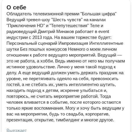
О себе
Обладатель телевизионной премии "Большая цифра"
Ведущий тревел-шоу "Шесть чувств" на каналах
"Приключения HD" и "Телепутешествия" Теле и
радиоведущий Дмитрий Минаков работает в event
индустрии с 2013 года. На вашем торжестве будет:
Персональный сценарий Импровизация Интеллигентные
шутки Без пошлых конкурсов Немного о моем личном
отношении к работе ведущего мероприятий. Ведущий —
это не работа, а хобби. Ведь именно от него мы получаем
истинное удовольствие. Лично у меня такой подход к
делу. А еще ведущий должен уметь держать праздник на
уровне, не перетягивать одеяло на себя, превозносить
гостей, а не стебать их, уметь интеллигентно шутить,
находить подход к детям, искренне улыбаться и,
повторюсь, не считать мероприятие работой. Тогда
человек вливается в событие, после которого остаются
только яркие воспоминания. Могу и хочу быть ведущим у
вас на мероприятии, будь то свадьба, корпоратив,
презентация, открытие, тимбилдинг и многое другое.
Выезжает