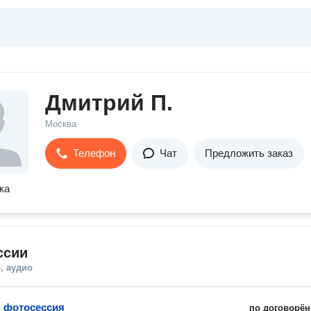
Дмитрий П.
Москва
Телефон
Чат
Предложить заказ
ка
ссии
, аудио
 фотосессия
по договорён