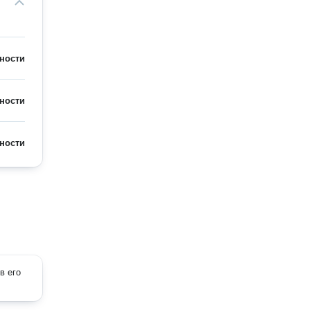
ности
ности
ности
в его