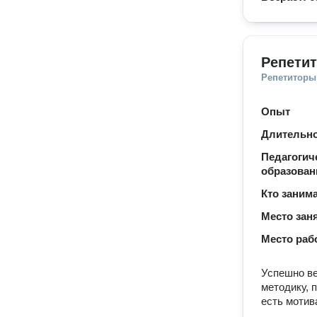
Репети
Репетиторы
Опыт
Длительно
Педагогич
образован
Кто заним
Место зан
Место раб
Успешно ве
методику, 
есть мотив