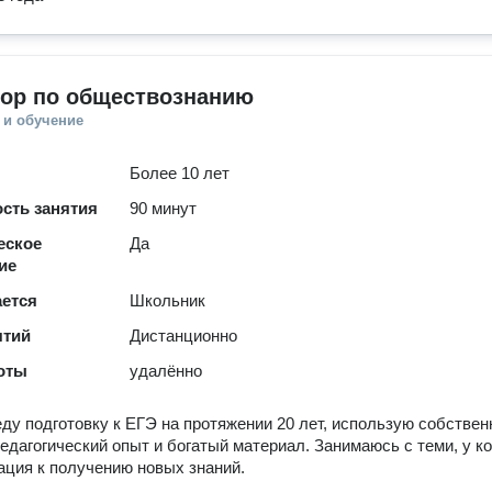
тор по обществознанию
 и обучение
Более 10 лет
сть занятия
90 минут
еское
Да
ие
ается
Школьник
ятий
Дистанционно
оты
удалённо
ду подготовку к ЕГЭ на протяжении 20 лет, использую собстве
педагогический опыт и богатый материал. Занимаюсь с теми, у ко
ация к получению новых знаний.