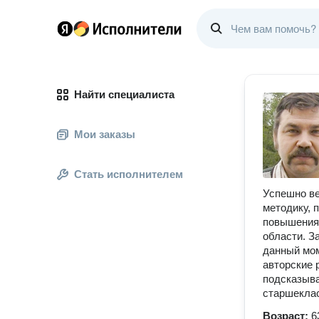
Найти специалиста
Мои заказы
Стать исполнителем
Успешно ве
методику, 
повышения 
области. З
данный мом
авторские 
подсказыва
старшеклас
Возраст:
6