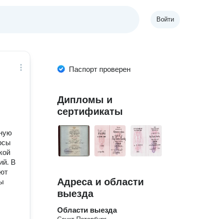
Войти
Паспорт проверен
Дипломы и
сертификаты
нную
урсы
кой
ий. В
ают
Адреса и области
ты
выезда
Области выезда