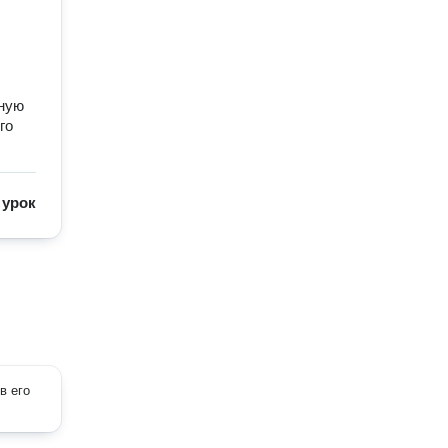
нную
го
/
урок
в его