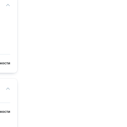
ности
ности