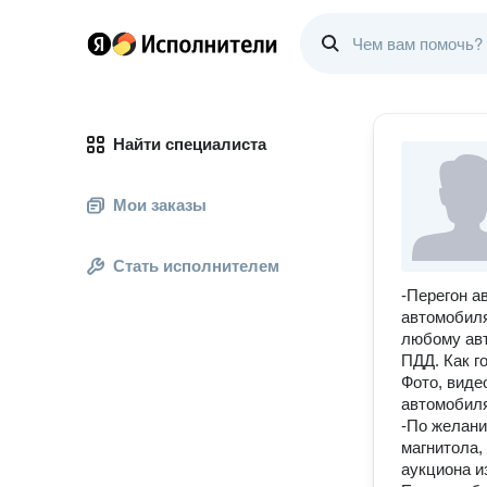
Найти специалиста
Мои заказы
Стать исполнителем
-Перегон а
автомобиля
любому авт
ПДД. Как г
Фото, виде
автомобиля
-По желани
магнитола,
аукциона из