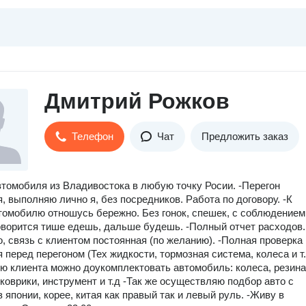
Дмитрий Рожков
Телефон
Чат
Предложить заказ
втомобиля из Владивостока в любую точку Росии. -Перегон
, выполняю лично я, без посредников. Работа по договору. -К
омобилю отношусь бережно. Без гонок, спешек, с соблюдением
оворится тише едешь, дальше будешь. -Полный отчет расходов.
о, связь с клиентом постоянная (по желанию). -Полная проверка
 перед перегоном (Тех жидкости, тормозная система, колеса и т.
ю клиента можно доукомплектовать автомобиль: колеса, резина
 коврики, инструмент и т.д -Так же осуществляю подбор авто с
 японии, корее, китая как правый так и левый руль. -Живу в