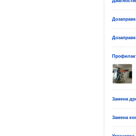
Диагности
Дозаправк
Дозаправк
Профилакт
Замена др
Замена ко
Установка