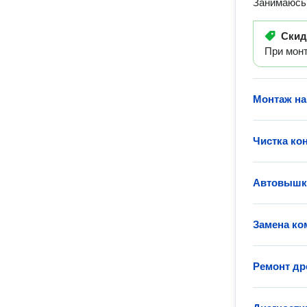
Занимаюсь 
Ски
При мон
Монтаж на
Чистка ко
Автовышка
Замена ко
Ремонт др