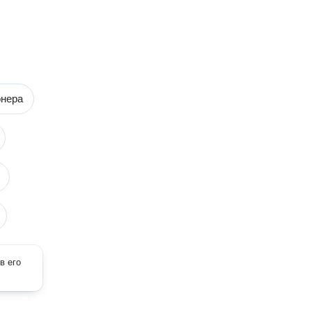
онера
в его