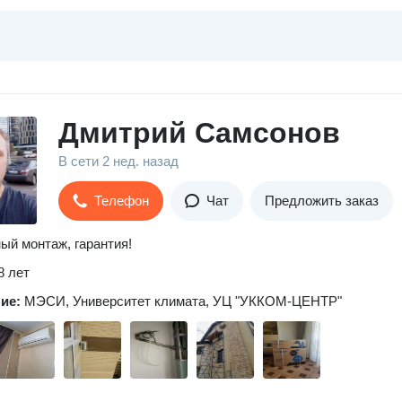
Дмитрий Самсонов
В сети
2 нед. назад
Телефон
Чат
Предложить заказ
ый монтаж, гарантия!
8 лет
ние:
МЭСИ, Университет климата, УЦ "УККОМ-ЦЕНТР"