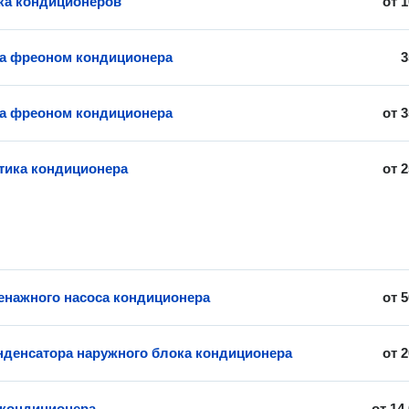
ка кондиционеров
от
1
а фреоном кондиционера
3
а фреоном кондиционера
от
3
ика кондиционера
от
2
енажного насоса кондиционера
от
5
нденсатора наружного блока кондиционера
от
2
 кондиционера
от
14