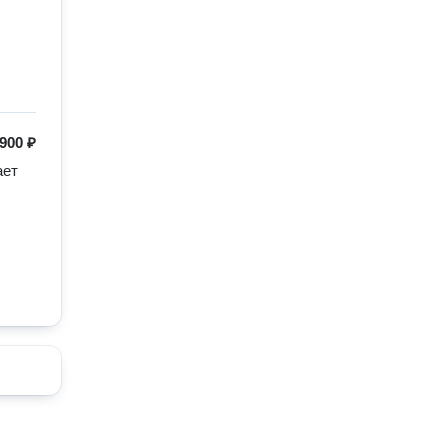
900 ₽
ет 