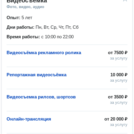
Видеосъёмка
Фото, видео, аудио
Опыт:
5 лет
Дни работы:
Пн, Вт, Ср, Чт, Пт, Сб
Время работы:
с 10:00 по 22:00
Видеосъёмка рекламного ролика
от
7500 ₽
за услугу
Репортажная видеосъёмка
10 000 ₽
за услугу
Видеосъемка рилсов, шортсов
от
3500 ₽
за услугу
Онлайн-трансляция
от
20 000 ₽
за услугу