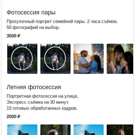
Фотосессия пары
Прогулочный портрет семейной пары. 2 часа съёмок.
50 фотографий на выбор.
3500 ₽
Летняя фотосессия
Портретная фотосессия на улице.
Экспресс съёмка на 30 минут.
15 готовых обработанных кадров.
2000 ₽