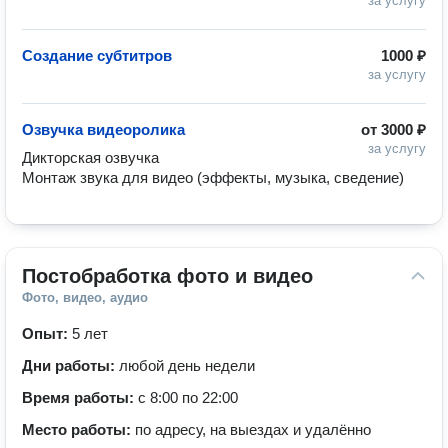
за услугу
Создание субтитров
1000 ₽
за услугу
Озвучка видеоролика
от
3000 ₽
за услугу
Дикторская озвучка

Монтаж звука для видео (эффекты, музыка, сведение)
Постобработка фото и видео
Фото, видео, аудио
Опыт:
5 лет
Дни работы:
любой день недели
Время работы:
с 8:00 по 22:00
Место работы:
по адресу, на выездах и удалённо