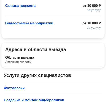
Съемка подкаста
от
10 000 ₽
за услугу
Видеосъёмка мероприятий
от
10 000 ₽
за услугу
Адреса и области выезда
Области выезда
Липецкая область
Услуги других специалистов
Фотосессии
Создание и монтаж видеороликов