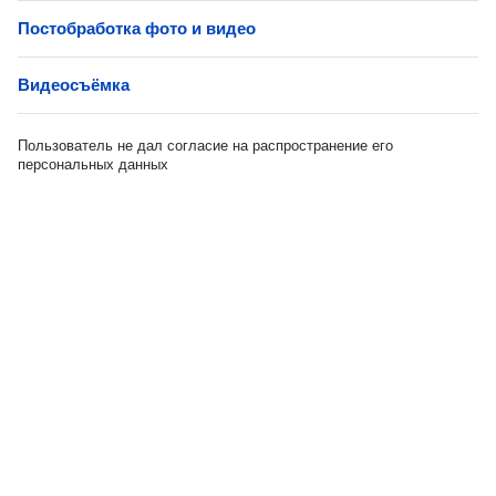
Постобработка фото и видео
Видеосъёмка
Пользователь не дал согласие на распространение его
персональных данных