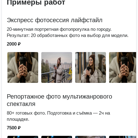
Примеры работ
Экспресс фотосессия лайфстайл
20-минутная портретная фотопрогулка по городу.
Результат: 20 обработанных фото на выбор для модели.
2000 ₽
Репортажное фото мультижанрового
спектакля
80+ готовых фото. Подготовка и съёмка — 2ч на
площадке.
7500 ₽