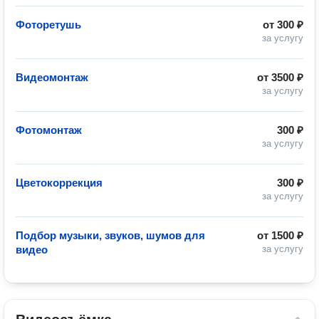
Фоторетушь
от
300 ₽
за услугу
Видеомонтаж
от
3500 ₽
за услугу
Фотомонтаж
300 ₽
за услугу
Цветокоррекция
300 ₽
за услугу
Подбор музыки, звуков, шумов для
от
1500 ₽
видео
за услугу