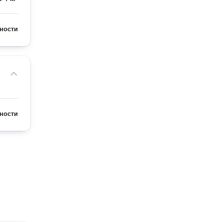
ности
ности