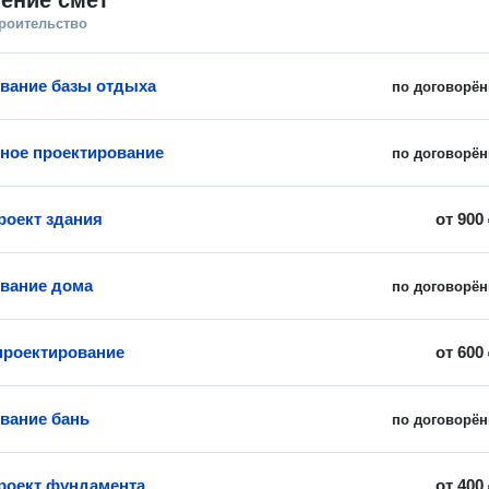
ение смет
троительство
вание базы отдыха
по договорён
ное проектирование
по договорён
роект здания
от
900
вание дома
по договорён
проектирование
от
600
вание бань
по договорён
роект фундамента
от
400