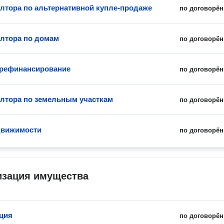
элтора по альтернативной купле-продаже
по договорён
элтора по домам
по договорён
 рефинансирование
по договорён
элтора по земельным участкам
по договорён
движимости
по договорён
изация имущества
ция
по договорён