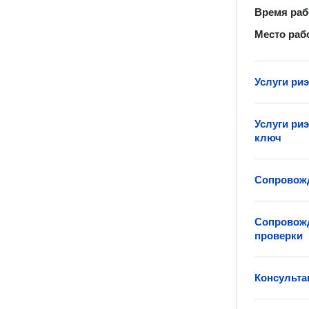
Время ра
Место раб
Услуги ри
Услуги ри
ключ
Сопровожд
Сопровожд
проверки
Консульта