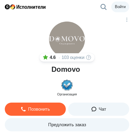
Войти
4.6
103 оценки
·
Domovo
Организация
Позвонить
Чат
Предложить заказ