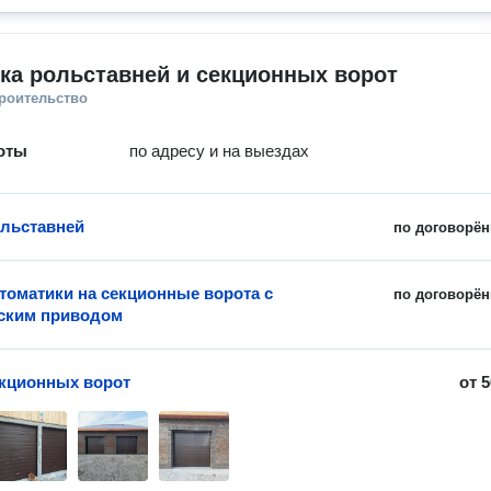
ка рольставней и секционных ворот
троительство
оты
по адресу и на выездах
льставней
по договорён
томатики на секционные ворота с
по договорён
ским приводом
кционных ворот
от
5