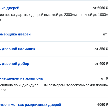
ние дверей
от
6060 
ие нестандартных дверей высотой до 2300мм шириной до 1000мм
м
амерщика дверей
от
ь дверной наличник
от
350 
ь дверной добор
от
400 
ние дверей из экошпона
от
6
кошпона по индивидуальным размерам, телескопический погонаж
бора
тво и монтаж раздвижных дверей
6060 