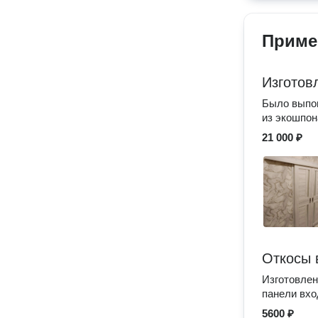
Приме
Изготов
Было выпон
из экошпон
21 000 ₽
Откосы 
Изготовлен
панели вхо
5600 ₽