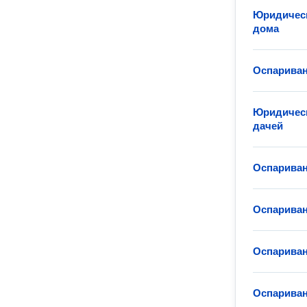
Юридическ
дома
Оспариван
Юридическ
дачей
Оспариван
Оспариван
Оспариван
Оспариван