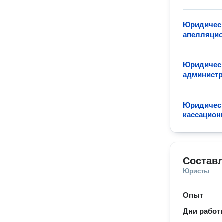
Юридическ
апелляцио
Юридическ
админист
Юридическ
кассацион
Состав
Юристы
Опыт
Дни рабо