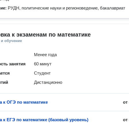
ние:
РУДН, политические науки и регионоведение, бакалавриат
вка к экзаменам по математике
 и обучение
Менее года
сть занятия
60 минут
ается
Студент
ятий
Дистанционно
а к ОГЭ по математике
от
а к ЕГЭ по математике (базовый уровень)
от