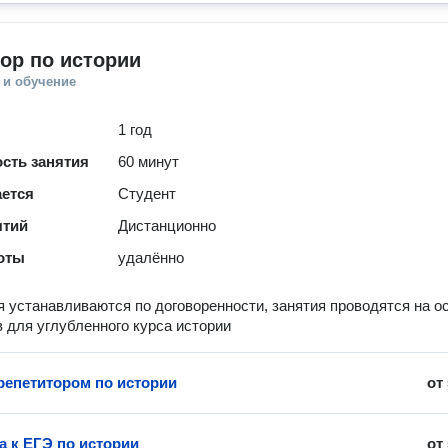
ор по истории
 и обучение
1 год
сть занятия
60 минут
ается
Студент
ятий
Дистанционно
оты
удалённо
я устанавливаются по договоренности, занятия проводятся на о
 для углубленного курса истории
 репетитором по истории
от
а к ЕГЭ по истории
от