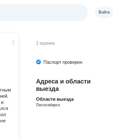
Войти
1 оценка
Паспорт проверен
Адреса и области
выезда
атным
ней.
Области выезда
 и
Лесосибирск
ался
кол
аче