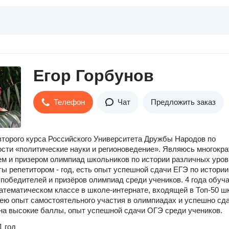
Егор Горбунов
Телефон
Чат
Предложить заказ
второго курса Российского Университета Дружбы Народов по
сти «политические науки и регионоведение». Являюсь многокр
м и призером олимпиад школьников по истории различных уров
ы репетитором - год, есть опыт успешной сдачи ЕГЭ по истории
 победителей и призёров олимпиад среди учеников. 4 года обуч
атематическом классе в школе-интернате, входящей в Топ-50 ш
ею опыт самостоятельного участия в олимпиадах и успешно сд
на высокие баллы, опыт успешной сдачи ОГЭ среди учеников.
1 год