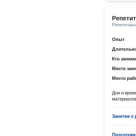
Репетит
Репетиторы
Опыт
Длительно
Кто заним
Место зан
Место раб
Дни и врем
материалов
Занятие с
Подготовк